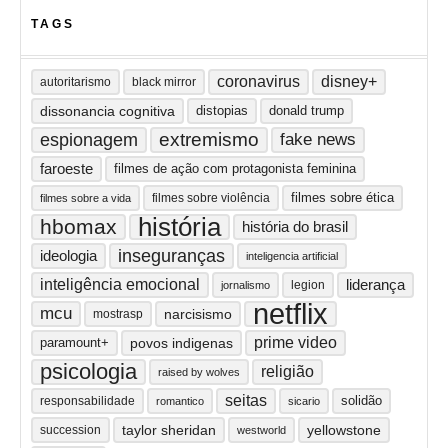
TAGS
coronavirus
disney+
autoritarismo
black mirror
dissonancia cognitiva
distopias
donald trump
extremismo
espionagem
fake news
faroeste
filmes de ação com protagonista feminina
filmes sobre ética
filmes sobre violência
filmes sobre a vida
história
hbomax
história do brasil
inseguranças
ideologia
inteligencia artificial
inteligência emocional
liderança
legion
jornalismo
netflix
mcu
narcisismo
mostrasp
prime video
paramount+
povos indigenas
psicologia
religião
raised by wolves
seitas
solidão
responsabilidade
romantico
sicario
taylor sheridan
yellowstone
succession
westworld