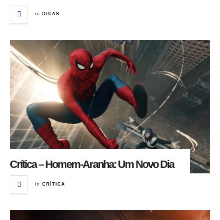
in
DICAS
Crítica – Homem-Aranha: Um Novo Dia
in
CRÍTICA