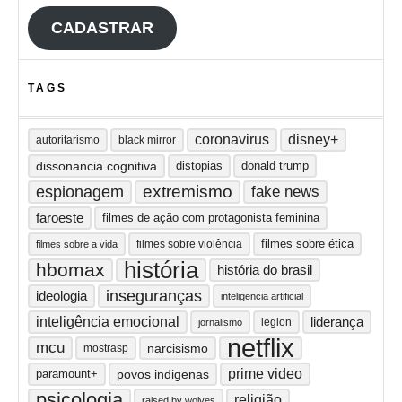
CADASTRAR
TAGS
coronavirus
disney+
autoritarismo
black mirror
dissonancia cognitiva
distopias
donald trump
extremismo
espionagem
fake news
faroeste
filmes de ação com protagonista feminina
filmes sobre ética
filmes sobre violência
filmes sobre a vida
história
hbomax
história do brasil
inseguranças
ideologia
inteligencia artificial
inteligência emocional
liderança
legion
jornalismo
netflix
mcu
narcisismo
mostrasp
prime video
paramount+
povos indigenas
psicologia
religião
raised by wolves