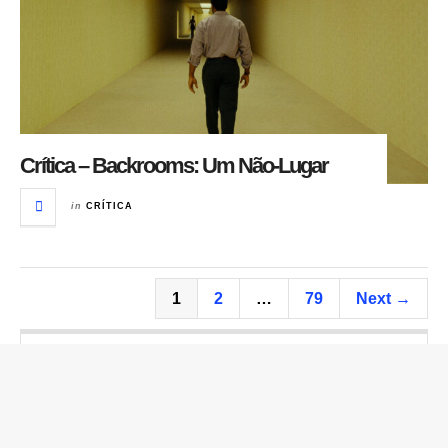
Crítica – Backrooms: Um Não-Lugar
in
CRÍTICA
1
2
…
79
Next →