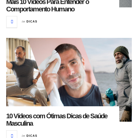
Mais 10 Vídeos Para Entender o
Comportamento Humano
in
DICAS
10 Vídeos com Ótimas Dicas de Saúde
Masculina
in
DICAS