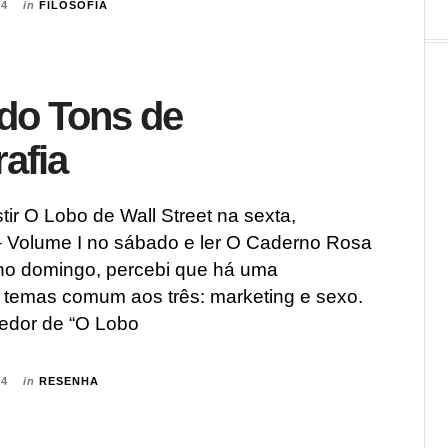
14
in
FILOSOFIA
do Tons de
afia
tir O Lobo de Wall Street na sexta,
 Volume I no sábado e ler O Caderno Rosa
no domingo, percebi que há uma
temas comum aos três: marketing e sexo.
dedor de “O Lobo
14
in
RESENHA