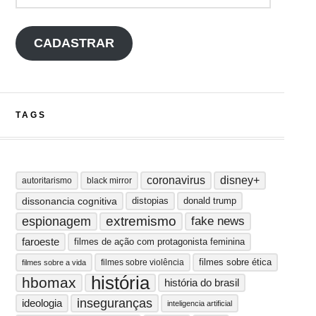
CADASTRAR
TAGS
coronavirus
disney+
autoritarismo
black mirror
dissonancia cognitiva
distopias
donald trump
extremismo
espionagem
fake news
faroeste
filmes de ação com protagonista feminina
filmes sobre ética
filmes sobre violência
filmes sobre a vida
história
hbomax
história do brasil
inseguranças
ideologia
inteligencia artificial