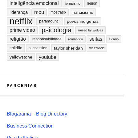
inteligência emocional
legion
jornalismo
mcu
liderança
narcisismo
mostrasp
netflix
paramount+
povos indigenas
psicologia
prime video
raised by wolves
religião
seitas
responsabilidade
romantico
sicario
solidão
taylor sheridan
succession
westworld
youtube
yellowstone
PARCERIAS
Blogarama – Blog Directory
Business Connection
Voz da Notícia