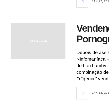
JAN 22, 20
Venden
Pornogr
Depois de assis
Ninfomaníaca –
de Lori Lamby 
combinação de 
O “genial” ven
JAN 12, 20