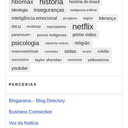
história
hbomax
história do brasil
inseguranças
ideologia
inteligencia artificial
inteligência emocional
liderança
legion
jornalismo
netflix
mcu
narcisismo
mostrasp
prime video
paramount+
povos indigenas
psicologia
religião
raised by wolves
seitas
solidão
responsabilidade
romantico
sicario
taylor sheridan
yellowstone
succession
westworld
youtube
PARCERIAS
Blogarama – Blog Directory
Business Connection
Voz da Notícia