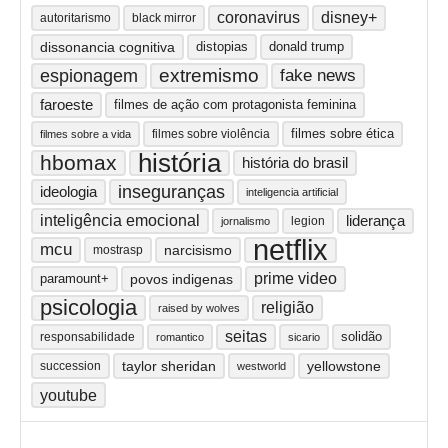
coronavirus
disney+
autoritarismo
black mirror
dissonancia cognitiva
distopias
donald trump
extremismo
espionagem
fake news
faroeste
filmes de ação com protagonista feminina
filmes sobre ética
filmes sobre violência
filmes sobre a vida
história
hbomax
história do brasil
inseguranças
ideologia
inteligencia artificial
inteligência emocional
liderança
legion
jornalismo
netflix
mcu
narcisismo
mostrasp
prime video
paramount+
povos indigenas
psicologia
religião
raised by wolves
seitas
solidão
responsabilidade
romantico
sicario
taylor sheridan
yellowstone
succession
westworld
youtube