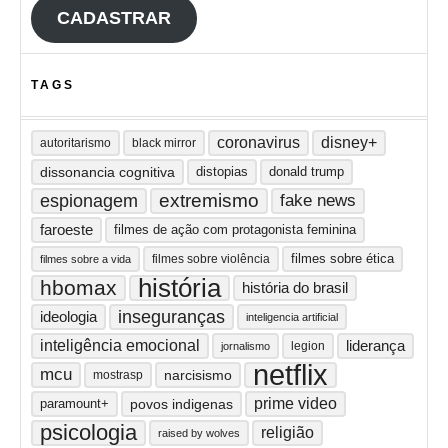
CADASTRAR
TAGS
coronavirus
disney+
autoritarismo
black mirror
dissonancia cognitiva
distopias
donald trump
extremismo
espionagem
fake news
faroeste
filmes de ação com protagonista feminina
filmes sobre ética
filmes sobre violência
filmes sobre a vida
história
hbomax
história do brasil
inseguranças
ideologia
inteligencia artificial
inteligência emocional
liderança
legion
jornalismo
netflix
mcu
narcisismo
mostrasp
prime video
paramount+
povos indigenas
psicologia
religião
raised by wolves