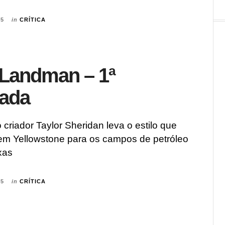
25
in
CRÍTICA
: Landman – 1ª
ada
riador Taylor Sheridan leva o estilo que
em Yellowstone para os campos de petróleo
xas
25
in
CRÍTICA