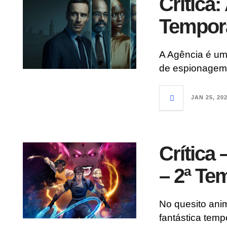
Crítica:
Tempor
A Agência é um
de espionagem
JAN 25, 20
Crítica
– 2ª Te
No quesito ani
fantástica tem