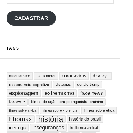
CADASTRAR
TAGS
coronavirus
disney+
autoritarismo
black mirror
dissonancia cognitiva
distopias
donald trump
extremismo
espionagem
fake news
faroeste
filmes de ação com protagonista feminina
filmes sobre ética
filmes sobre violência
filmes sobre a vida
história
hbomax
história do brasil
inseguranças
ideologia
inteligencia artificial