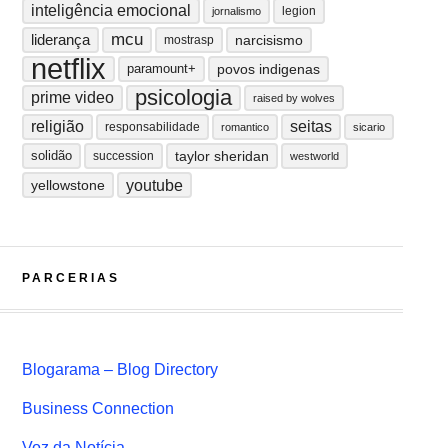
inteligência emocional
legion
jornalismo
mcu
liderança
narcisismo
mostrasp
netflix
paramount+
povos indigenas
psicologia
prime video
raised by wolves
religião
seitas
responsabilidade
romantico
sicario
solidão
taylor sheridan
succession
westworld
youtube
yellowstone
PARCERIAS
Blogarama – Blog Directory
Business Connection
Voz da Notícia