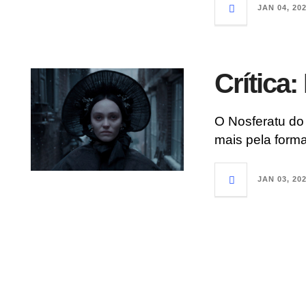
JAN 04, 20
Crítica:
O Nosferatu do 
mais pela form
JAN 03, 20