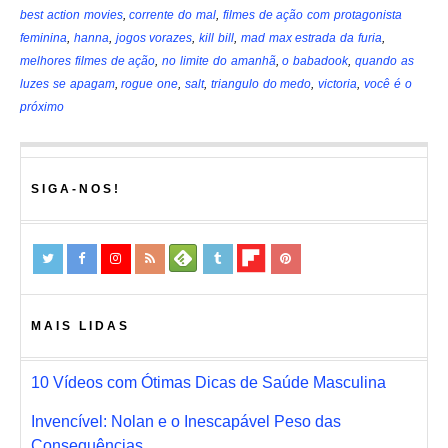
best action movies
,
corrente do mal
,
filmes de ação com protagonista
feminina
,
hanna
,
jogos vorazes
,
kill bill
,
mad max estrada da furia
,
melhores filmes de ação
,
no limite do amanhã
,
o babadook
,
quando as
luzes se apagam
,
rogue one
,
salt
,
triangulo do medo
,
victoria
,
você é o
próximo
SIGA-NOS!
MAIS LIDAS
10 Vídeos com Ótimas Dicas de Saúde Masculina
Invencível: Nolan e o Inescapável Peso das
Consequências