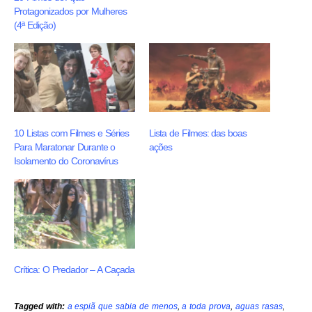
Protagonizados por Mulheres
(4ª Edição)
10 Listas com Filmes e Séries
Lista de Filmes: das boas
Para Maratonar Durante o
ações
Isolamento do Coronavírus
Crítica: O Predador – A Caçada
Tagged with:
a espiã que sabia de menos
,
a toda prova
,
aguas rasas
,