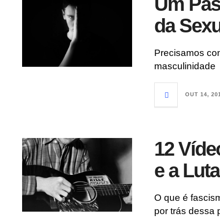
Um Pass
da Sexu
Precisamos con
masculinidade
OUT 14, 20
12 Víde
e a Lut
O que é fascis
por trás dessa 