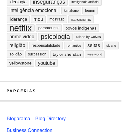
inseguranças
ideologia
inteligencia artificial
inteligência emocional
legion
jornalismo
mcu
liderança
narcisismo
mostrasp
netflix
paramount+
povos indigenas
psicologia
prime video
raised by wolves
religião
seitas
responsabilidade
romantico
sicario
solidão
taylor sheridan
succession
westworld
youtube
yellowstone
PARCERIAS
Blogarama – Blog Directory
Business Connection