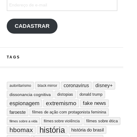
Endereço de e-mail
CADASTRAR
TAGS
coronavirus
disney+
autoritarismo
black mirror
dissonancia cognitiva
distopias
donald trump
extremismo
espionagem
fake news
faroeste
filmes de ação com protagonista feminina
filmes sobre ética
filmes sobre violência
filmes sobre a vida
história
hbomax
história do brasil