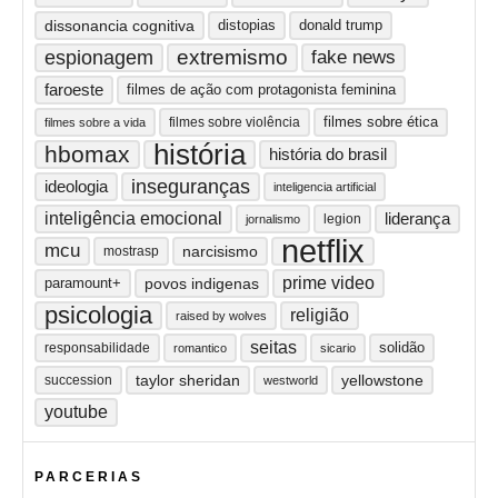
dissonancia cognitiva
distopias
donald trump
extremismo
espionagem
fake news
faroeste
filmes de ação com protagonista feminina
filmes sobre ética
filmes sobre violência
filmes sobre a vida
história
hbomax
história do brasil
inseguranças
ideologia
inteligencia artificial
inteligência emocional
liderança
legion
jornalismo
netflix
mcu
narcisismo
mostrasp
prime video
paramount+
povos indigenas
psicologia
religião
raised by wolves
seitas
solidão
responsabilidade
romantico
sicario
taylor sheridan
yellowstone
succession
westworld
youtube
PARCERIAS