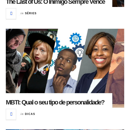
The Last of Us: O Inimigo Sempre Vence
in
SÉRIES
MBTI: Qual o seu tipo de personalidade?
in
DICAS