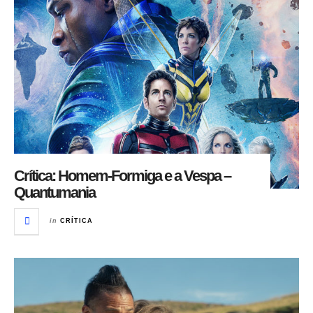
Crítica: Homem-Formiga e a Vespa –
Quantumania
in
CRÍTICA