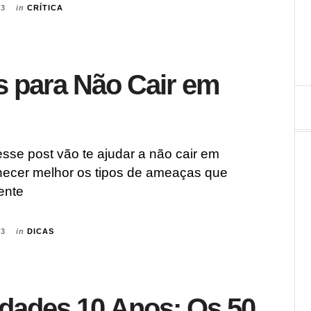
23
in
CRÍTICA
s para Não Cair em
sse post vão te ajudar a não cair em
hecer melhor os tipos de ameaças que
ente
23
in
DICAS
vidades 10 Anos: Os 50