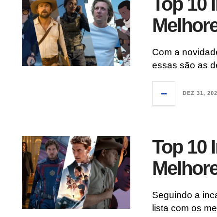
Top 10 I
Melhore
Com a novidade
essas são as d
DEZ 31, 20
Top 10 I
Melhore
Seguindo a inca
lista com os me