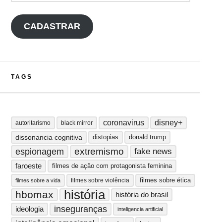
CADASTRAR
TAGS
coronavirus
disney+
autoritarismo
black mirror
dissonancia cognitiva
distopias
donald trump
extremismo
espionagem
fake news
faroeste
filmes de ação com protagonista feminina
filmes sobre ética
filmes sobre violência
filmes sobre a vida
história
hbomax
história do brasil
inseguranças
ideologia
inteligencia artificial