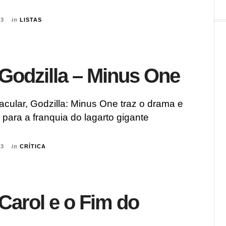
23
in
LISTAS
: Godzilla – Minus One
cular, Godzilla: Minus One traz o drama e
a para a franquia do lagarto gigante
23
in
CRÍTICA
 Carol e o Fim do