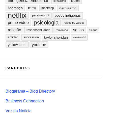
inteligência emocional
legion
jornalismo
mcu
liderança
narcisismo
mostrasp
netflix
paramount+
povos indigenas
psicologia
prime video
raised by wolves
religião
seitas
responsabilidade
romantico
sicario
solidão
taylor sheridan
succession
westworld
youtube
yellowstone
PARCERIAS
Blogarama – Blog Directory
Business Connection
Voz da Notícia