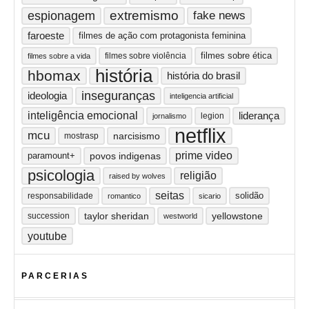
extremismo
espionagem
fake news
faroeste
filmes de ação com protagonista feminina
filmes sobre ética
filmes sobre violência
filmes sobre a vida
história
hbomax
história do brasil
inseguranças
ideologia
inteligencia artificial
inteligência emocional
liderança
legion
jornalismo
netflix
mcu
narcisismo
mostrasp
prime video
paramount+
povos indigenas
psicologia
religião
raised by wolves
seitas
solidão
responsabilidade
romantico
sicario
taylor sheridan
yellowstone
succession
westworld
youtube
PARCERIAS