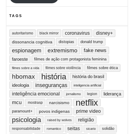
TAGS
coronavirus
disney+
autoritarismo
black mirror
dissonancia cognitiva
distopias
donald trump
extremismo
espionagem
fake news
faroeste
filmes de ação com protagonista feminina
filmes sobre ética
filmes sobre violência
filmes sobre a vida
história
hbomax
história do brasil
inseguranças
ideologia
inteligencia artificial
inteligência emocional
liderança
legion
jornalismo
netflix
mcu
narcisismo
mostrasp
prime video
paramount+
povos indigenas
psicologia
religião
raised by wolves
seitas
solidão
responsabilidade
romantico
sicario