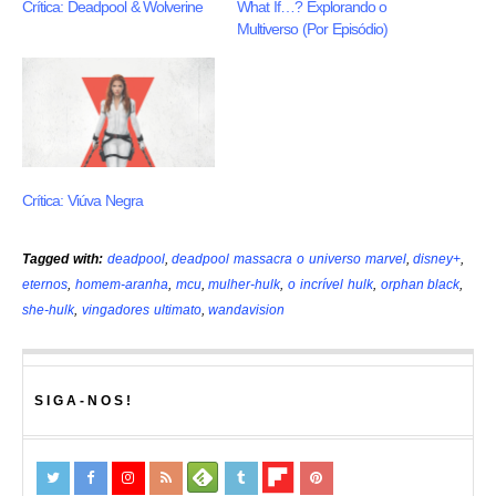
Crítica: Deadpool & Wolverine
What If…? Explorando o
Multiverso (Por Episódio)
Crítica: Viúva Negra
Tagged with:
deadpool
,
deadpool massacra o universo marvel
,
disney+
,
eternos
,
homem-aranha
,
mcu
,
mulher-hulk
,
o incrível hulk
,
orphan black
,
she-hulk
,
vingadores ultimato
,
wandavision
SIGA-NOS!