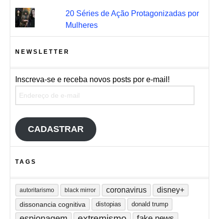
20 Séries de Ação Protagonizadas por
Mulheres
NEWSLETTER
Inscreva-se e receba novos posts por e-mail!
Endereço de e-mail
CADASTRAR
TAGS
coronavirus
disney+
autoritarismo
black mirror
dissonancia cognitiva
distopias
donald trump
extremismo
espionagem
fake news