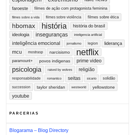
faroeste
filmes de ação com protagonista feminina
filmes sobre ética
filmes sobre violência
filmes sobre a vida
história
hbomax
história do brasil
inseguranças
ideologia
inteligencia artificial
inteligência emocional
liderança
legion
jornalismo
netflix
mcu
narcisismo
mostrasp
prime video
paramount+
povos indigenas
psicologia
religião
raised by wolves
seitas
solidão
responsabilidade
romantico
sicario
taylor sheridan
yellowstone
succession
westworld
youtube
PARCERIAS
Blogarama – Blog Directory