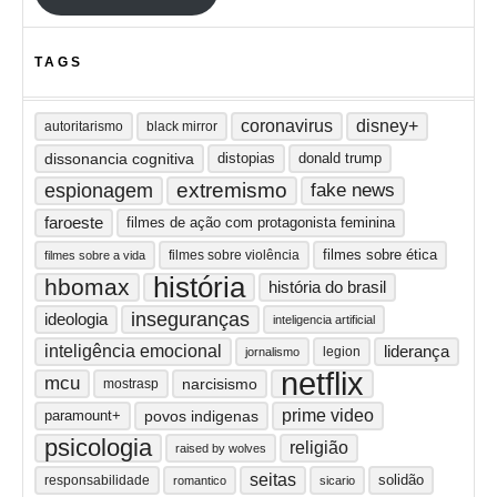
TAGS
coronavirus
disney+
autoritarismo
black mirror
dissonancia cognitiva
distopias
donald trump
extremismo
espionagem
fake news
faroeste
filmes de ação com protagonista feminina
filmes sobre ética
filmes sobre violência
filmes sobre a vida
história
hbomax
história do brasil
inseguranças
ideologia
inteligencia artificial
inteligência emocional
liderança
legion
jornalismo
netflix
mcu
narcisismo
mostrasp
prime video
paramount+
povos indigenas
psicologia
religião
raised by wolves
seitas
solidão
responsabilidade
romantico
sicario