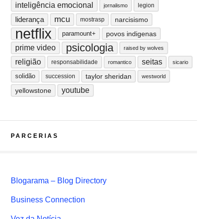
inteligência emocional
legion
jornalismo
mcu
liderança
narcisismo
mostrasp
netflix
paramount+
povos indigenas
psicologia
prime video
raised by wolves
religião
seitas
responsabilidade
romantico
sicario
solidão
taylor sheridan
succession
westworld
youtube
yellowstone
PARCERIAS
Blogarama – Blog Directory
Business Connection
Voz da Notícia