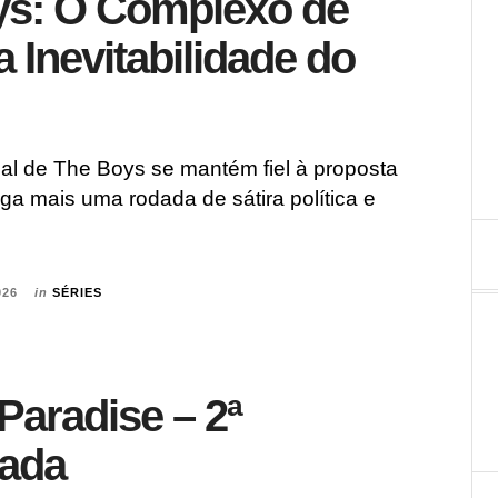
ys: O Complexo de
a Inevitabilidade do
nal de The Boys se mantém fiel à proposta
ega mais uma rodada de sátira política e
026
in
SÉRIES
 Paradise – 2ª
ada