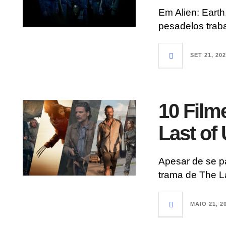
Em Alien: Eart
pesadelos traba
SET 21, 20
10 Film
Last of
Apesar de se p
trama de The La
MAIO 21, 2