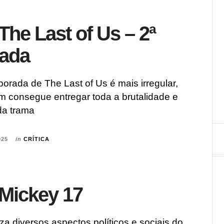
 The Last of Us – 2ª
ada
rada de The Last of Us é mais irregular,
m consegue entregar toda a brutalidade e
da trama
025
in
CRÍTICA
 Mickey 17
iza diversos aspectos políticos e sociais do