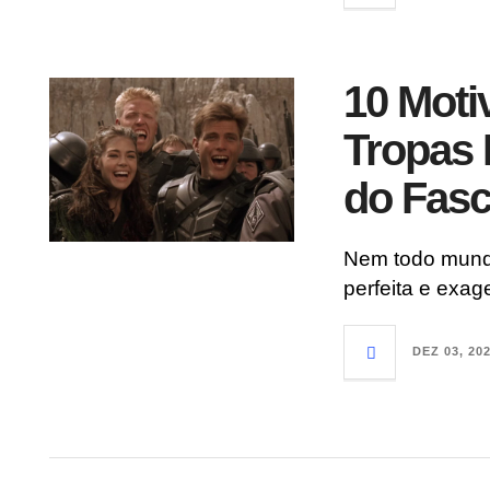
10 Moti
Tropas 
do Fas
Nem todo mund
perfeita e exag
DEZ 03, 20