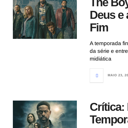
The Bo
Deus e 
Fim
A temporada fi
da série e entr
midiática
MAIO 23, 2
Crítica:
Tempor