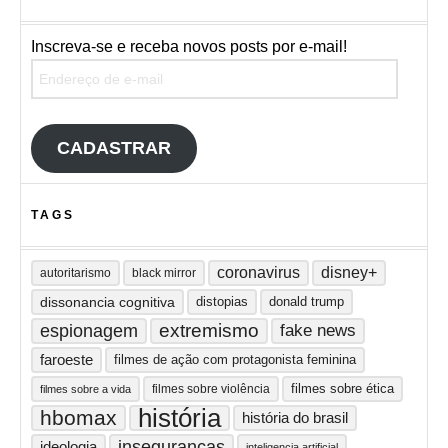
Inscreva-se e receba novos posts por e-mail!
Endereço de e-mail
CADASTRAR
TAGS
coronavirus
disney+
autoritarismo
black mirror
dissonancia cognitiva
distopias
donald trump
extremismo
espionagem
fake news
faroeste
filmes de ação com protagonista feminina
filmes sobre ética
filmes sobre violência
filmes sobre a vida
história
hbomax
história do brasil
inseguranças
ideologia
inteligencia artificial