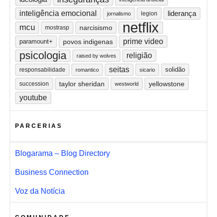
inteligência emocional
liderança
legion
jornalismo
netflix
mcu
narcisismo
mostrasp
prime video
paramount+
povos indigenas
psicologia
religião
raised by wolves
seitas
solidão
responsabilidade
romantico
sicario
taylor sheridan
yellowstone
succession
westworld
youtube
PARCERIAS
Blogarama – Blog Directory
Business Connection
Voz da Notícia