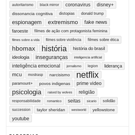
coronavirus
disney+
autoritarismo
black mirror
dissonancia cognitiva
distopias
donald trump
extremismo
espionagem
fake news
faroeste
filmes de ação com protagonista feminina
filmes sobre ética
filmes sobre violência
filmes sobre a vida
história
hbomax
história do brasil
inseguranças
ideologia
inteligencia artificial
inteligência emocional
liderança
legion
jornalismo
netflix
mcu
narcisismo
mostrasp
prime video
paramount+
povos indigenas
psicologia
religião
raised by wolves
seitas
solidão
responsabilidade
romantico
sicario
taylor sheridan
yellowstone
succession
westworld
youtube