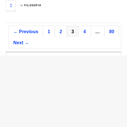
in
FILOSOFIA
← Previous
1
2
3
4
…
80
Next →