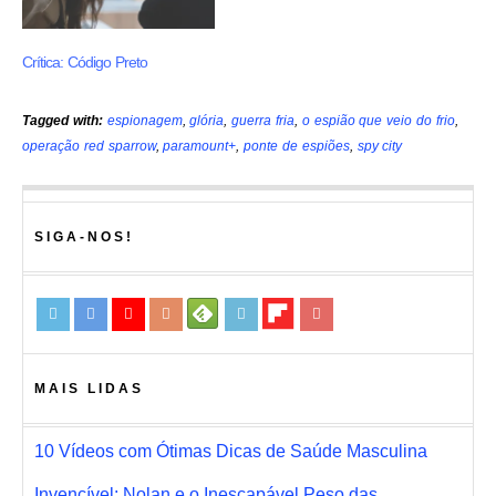
Crítica: Código Preto
Tagged with:
espionagem
,
glória
,
guerra fria
,
o espião que veio do frio
,
operação red sparrow
,
paramount+
,
ponte de espiões
,
spy city
SIGA-NOS!
MAIS LIDAS
10 Vídeos com Ótimas Dicas de Saúde Masculina
Invencível: Nolan e o Inescapável Peso das