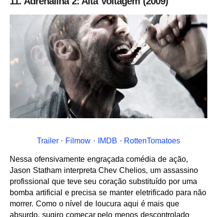
11. Adrenalina 2: Alta Voltagem (2009)
Trailer
·
Filmow
·
IMDB
·
RottenTomatoes
Nessa ofensivamente engraçada comédia de ação,
Jason Statham interpreta Chev Chelios, um assassino
profissional que teve seu coração substituído por uma
bomba artificial e precisa se manter eletrificado para não
morrer. Como o nível de loucura aqui é mais que
absurdo, sugiro começar pelo menos descontrolado