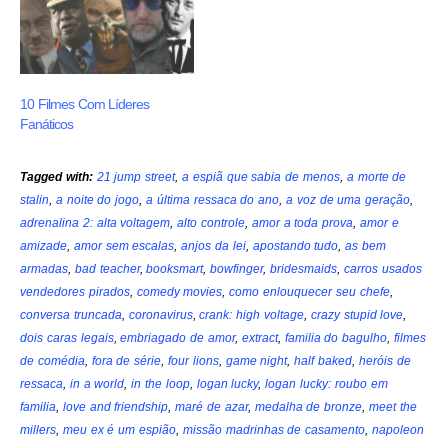
10 Filmes Com Líderes
Fanáticos
Tagged with:
21 jump street
,
a espiã que sabia de menos
,
a morte de
stalin
,
a noite do jogo
,
a última ressaca do ano
,
a voz de uma geração
,
adrenalina 2: alta voltagem
,
alto controle
,
amor a toda prova
,
amor e
amizade
,
amor sem escalas
,
anjos da lei
,
apostando tudo
,
as bem
armadas
,
bad teacher
,
booksmart
,
bowfinger
,
bridesmaids
,
carros usados
vendedores pirados
,
comedy movies
,
como enlouquecer seu chefe
,
conversa truncada
,
coronavirus
,
crank: high voltage
,
crazy stupid love
,
dois caras legais
,
embriagado de amor
,
extract
,
familia do bagulho
,
filmes
de comédia
,
fora de série
,
four lions
,
game night
,
half baked
,
heróis de
ressaca
,
in a world
,
in the loop
,
logan lucky
,
logan lucky: roubo em
familia
,
love and friendship
,
maré de azar
,
medalha de bronze
,
meet the
millers
,
meu ex é um espião
,
missão madrinhas de casamento
,
napoleon