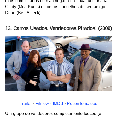
mais complicados com a chegada da nova funcionária
Cindy (Mila Kunis) e com os conselhos de seu amigo
Dean (Ben Affleck).
13. Carros Usados, Vendedores Pirados! (2009)
Trailer
·
Filmow
·
IMDB
·
RottenTomatoes
Um grupo de vendedores completamente loucos (e