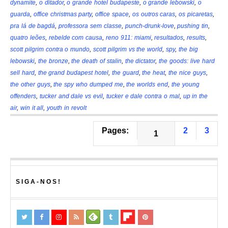
dynamite
,
o ditador
,
o grande hotel budapeste
,
o grande lebowski
,
o
guarda
,
office christmas party
,
office space
,
os outros caras
,
os picaretas
,
pra lá de bagdá
,
professora sem classe
,
punch-drunk-love
,
pushing tin
,
quatro leões
,
rebelde com causa
,
reno 911: miami
,
resultados
,
results
,
scott pilgrim contra o mundo
,
scott pilgrim vs the world
,
spy
,
the big
lebowski
,
the bronze
,
the death of stalin
,
the dictator
,
the goods: live hard
sell hard
,
the grand budapest hotel
,
the guard
,
the heat
,
the nice guys
,
the other guys
,
the spy who dumped me
,
the worlds end
,
the young
offenders
,
tucker and dale vs evil
,
tucker e dale contra o mal
,
up in the
air
,
win it all
,
youth in revolt
Pages:
2
3
1
SIGA-NOS!