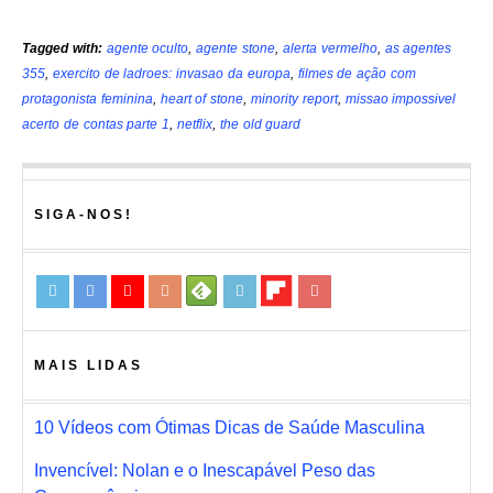
Tagged with:
agente oculto
,
agente stone
,
alerta vermelho
,
as agentes
355
,
exercito de ladroes: invasao da europa
,
filmes de ação com
protagonista feminina
,
heart of stone
,
minority report
,
missao impossivel
acerto de contas parte 1
,
netflix
,
the old guard
SIGA-NOS!
MAIS LIDAS
10 Vídeos com Ótimas Dicas de Saúde Masculina
Invencível: Nolan e o Inescapável Peso das