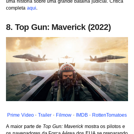
uma história sobre uma grande batalha judicial. Crítica
completa
aqui
.
8. Top Gun: Maverick (2022)
Prime Video
·
Trailer
·
Filmow
·
IMDB
·
RottenTomatoes
A maior parte de
Top Gun: Maverick
mostra os pilotos e
os navegadores da Força Aérea dos EUA se preparando