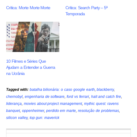
Crítica: Morte Morte Morte
Crítica: Search Party – 5ª
Temporada
10 Filmes e Séries Que
Ajudam a Entender a Guerra
na Ucrânia
Tagged with:
batalha bilionária: o caso google earth
,
blackberry
,
chernobyl
,
engenharia de software
,
ford vs ferrari
,
halt and catch fire
,
liderança
,
movies about project management
,
mythic quest: ravens
banquet
,
oppenheimer
,
perdido em marte
,
resolução de problemas
,
silicon valley
,
top gun: maverick