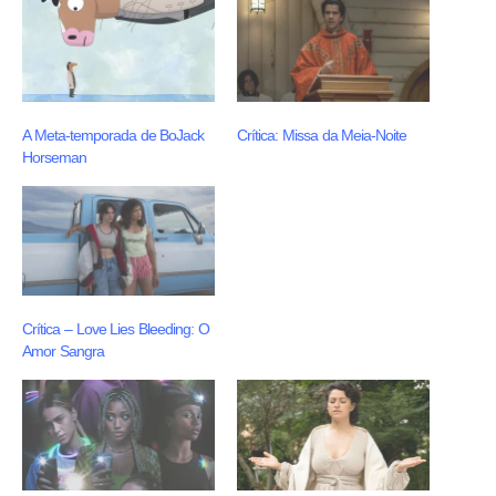
A Meta-temporada de BoJack
Crítica: Missa da Meia-Noite
Horseman
Crítica – Love Lies Bleeding: O
Amor Sangra