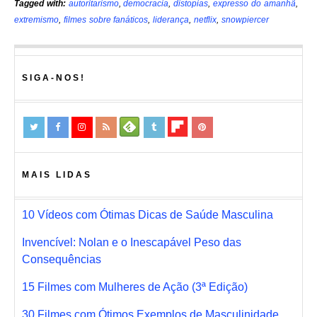
Tagged with:
autoritarismo
,
democracia
,
distopias
,
expresso do amanhã
,
extremismo
,
filmes sobre fanáticos
,
liderança
,
netflix
,
snowpiercer
SIGA-NOS!
MAIS LIDAS
10 Vídeos com Ótimas Dicas de Saúde Masculina
Invencível: Nolan e o Inescapável Peso das
Consequências
15 Filmes com Mulheres de Ação (3ª Edição)
30 Filmes com Ótimos Exemplos de Masculinidade