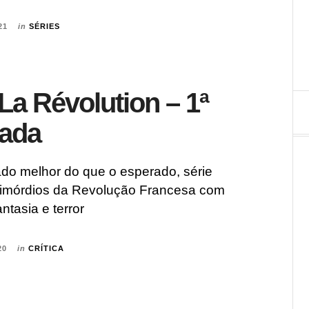
21
in
SÉRIES
 La Révolution – 1ª
ada
do melhor do que o esperado, série
rimórdios da Revolução Francesa com
ntasia e terror
20
in
CRÍTICA