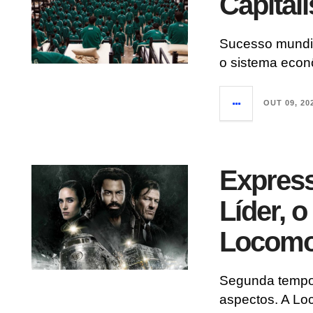
Capital
Sucesso mundia
o sistema econ
OUT 09, 20
Expres
Líder, o
Locomot
Segunda tempor
aspectos. A Lo