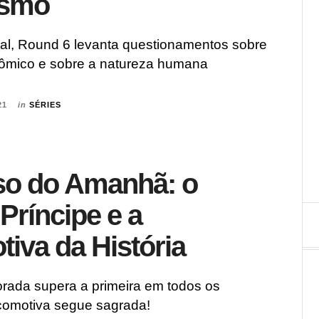
ismo
l, Round 6 levanta questionamentos sobre
ômico e sobre a natureza humana
21
in
SÉRIES
so do Amanhã: o
 Príncipe e a
iva da História
ada supera a primeira em todos os
comotiva segue sagrada!