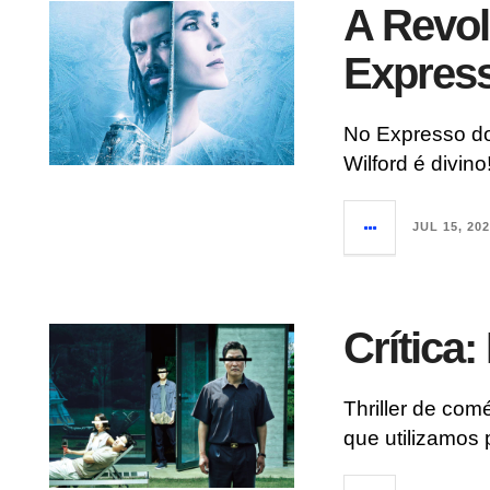
A Revol
Expres
No Expresso d
Wilford é divino
JUL 15, 20
Crítica:
Thriller de co
que utilizamos 