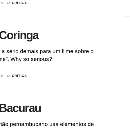
19
in
CRÍTICA
 Coringa
 a sério demais para um filme sobre o
ime”. Why so serious?
19
in
CRÍTICA
: Bacurau
rtão pernambucano usa elementos de