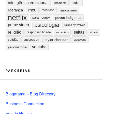
inteligência emocional
legion
jornalismo
mcu
liderança
narcisismo
mostrasp
netflix
paramount+
povos indigenas
psicologia
prime video
raised by wolves
religião
seitas
responsabilidade
romantico
sicario
solidão
taylor sheridan
succession
westworld
youtube
yellowstone
PARCERIAS
Blogarama – Blog Directory
Business Connection
Voz da Notícia