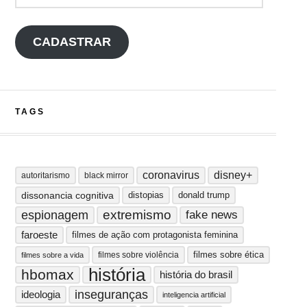
CADASTRAR
TAGS
coronavirus
disney+
autoritarismo
black mirror
dissonancia cognitiva
distopias
donald trump
extremismo
espionagem
fake news
faroeste
filmes de ação com protagonista feminina
filmes sobre ética
filmes sobre violência
filmes sobre a vida
história
hbomax
história do brasil
inseguranças
ideologia
inteligencia artificial