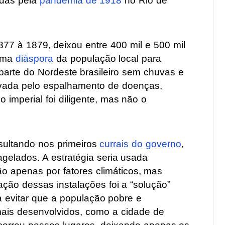
adas pela
pandemia de 1918
no Rio de
877 à 1879, deixou entre 400 mil e 500 mil
 uma
diáspora
da população local para
 parte do Nordeste brasileiro sem chuvas e
gravada pelo espalhamento de doenças,
o imperial foi diligente, mas não o
sultando nos primeiros
currais do governo
,
gelados. A estratégia seria usada
 apenas por fatores climáticos, mas
ação dessas instalações foi a “solução”
a evitar que a população pobre e
ais desenvolvidos, como a cidade de