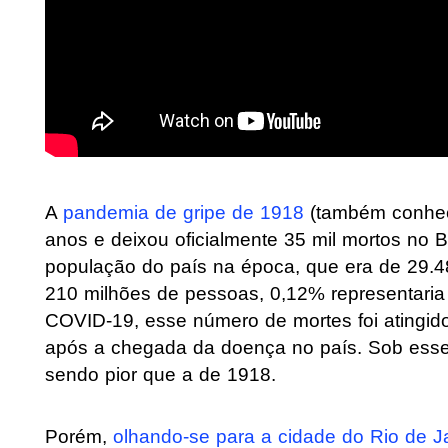
A
pandemia de gripe de 1918
(também conhec
anos e deixou oficialmente 35 mil mortos no Br
população do país na época, que era de 29.
210 milhões de pessoas, 0,12% representaria
COVID-19, esse número de mortes foi atingid
após a chegada da doença no país. Sob esse p
sendo pior que a de 1918.
Porém,
olhando-se para a cidade do Rio de J