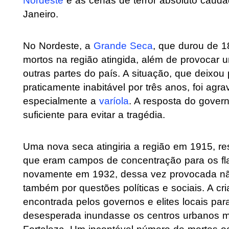
Nordeste
e as cenas de terror absoluto caud
Janeiro.
No Nordeste, a
Grande Seca
, que durou de 1
mortos na região atingida, além de provocar
outras partes do país. A situação, que deixou
praticamente inabitável por três anos, foi a
especialmente a
varíola
. A resposta do govern
suficiente para evitar a tragédia.
Uma nova seca atingiria a região em 1915, re
que eram campos de concentração para os fla
novamente em 1932, dessa vez provocada não
também por questões políticas e sociais. A cri
encontrada pelos governos e elites locais par
desesperada inundasse os centros urbanos m