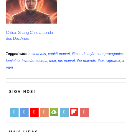
Crítica: Shang-Chi e a Lenda
dos Dez Anéis
Tagged with:
as marvels
,
capitã marvel
,
filmes de ação com protagonista
feminina
,
invasão secreta
,
mcu
,
ms marvel
,
the marvels
,
thor: ragnarok
,
x-
men
SIGA-NOS!
MAIS LIDAS