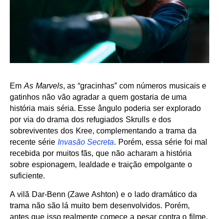
Em
As Marvels
, as “gracinhas” com números musicais e
gatinhos não vão agradar a quem gostaria de uma
história mais séria. Esse ângulo poderia ser explorado
por via do drama dos refugiados Skrulls e dos
sobreviventes dos Kree, complementando a trama da
recente série
Invasão Secreta
. Porém, essa série foi mal
recebida por muitos fãs, que não acharam a história
sobre espionagem, lealdade e traição empolgante o
suficiente.
A vilã Dar-Benn (Zawe Ashton) e o lado dramático da
trama não são lá muito bem desenvolvidos. Porém,
antes que isso realmente comece a pesar contra o filme,