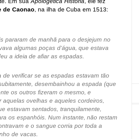
nte. Em sua
Apologética História
, ele fez
e de Caonao
, na ilha de Cuba em 1513:
is pararam de manhã para o desjejum no
rvava algumas poças d’água, que estava
eu a ideia de afiar as espadas.
a de verificar se as espadas estavam tão
 subitamente, desembainhou a espada (que
ente os outros fizeram o mesmo, e
 aquelas ovelhas e aqueles cordeiros,
ue estavam sentados, tranquilamente,
ra os espanhóis. Num instante, não restam
ontravam e o sangue corria por toda a
nho de vacas.