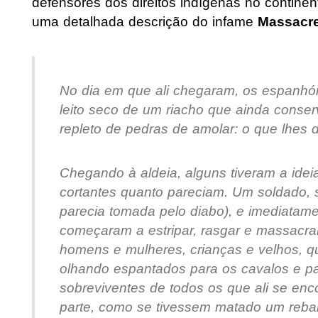
defensores dos direitos indígenas no contine
uma detalhada descrição do infame
Massacr
No dia em que ali chegaram, os espanhó
leito seco de um riacho que ainda conse
repleto de pedras de amolar: o que lhes d
Chegando à aldeia, alguns tiveram a idei
cortantes quanto pareciam. Um soldado,
parecia tomada pelo diabo), e imediatam
começaram a estripar, rasgar e massacrar
homens e mulheres, crianças e velhos, q
olhando espantados para os cavalos e pa
sobreviventes de todos os que ali se enc
parte, como se tivessem matado um reba