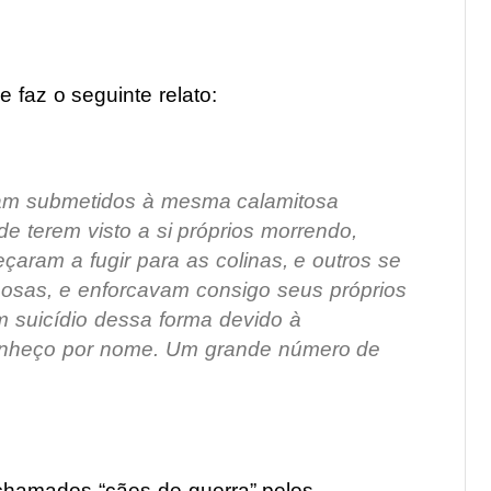
le faz o seguinte relato:
oram submetidos à mesma calamitosa
de terem visto a si próprios morrendo,
aram a fugir para as colinas, e outros se
osas, e enforcavam consigo seus próprios
m suicídio dessa forma devido à
conheço por nome. Um grande número de
chamados “cães de guerra” pelos