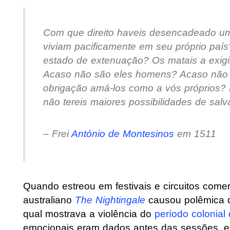
Com que direito haveis desencadeado um
viviam pacificamente em seu próprio paí
estado de extenuação? Os matais a exigi
Acaso não são eles homens? Acaso não 
obrigação amá-los como a vós próprios? 
não tereis maiores possibilidades de s
– Frei
António de Montesinos
em 1511
Quando estreou em festivais e circuitos come
australiano
The Nightingale
causou polêmica d
qual mostrava a violência do
período colonial 
emocionais eram dados antes das sessões, e