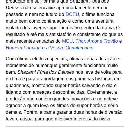
produção em si. Por mais que
Shazam! Fúria dos
Deuses
não se encaixe apropriadamente nem no
passado e nem no futuro do
DCEU
, o filme funciona
muito bem como continuação e como uma aventura
isolada dos juvenis super-heróis no centro da trama. O
resultado é até mais satisfatório e consistente do que as
mais recentes entradas do
MCU
,
Thor: Amor e Trovão
e
Homem-Formiga e a Vespa: Quantumania
.
Com ótimos efeitos especiais, ótimas cenas de ação e
momentos de humor que geralmente funcionam muito
bem,
Shazam! Fúria dos Deuses
nos leva de volta para
o clima e para a abordagem das primeiras histórias em
quadrinhos, mostrando super-heróis salvando o dia e
lidando com ameaças desconhecidas. Obviamente, a
produção não contém grandes inovações e nem deve
agradar a quem leva os filmes de super-heróis a sério
demais. Porém, a trama garante duas horas de diversão
leve e casual para quem estiver interessado nisso.