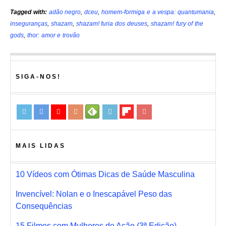
Tagged with:
adão negro
,
dceu
,
homem-formiga e a vespa: quantumania
,
inseguranças
,
shazam
,
shazam! furia dos deuses
,
shazam! fury of the
gods
,
thor: amor e trovão
SIGA-NOS!
MAIS LIDAS
10 Vídeos com Ótimas Dicas de Saúde Masculina
Invencível: Nolan e o Inescapável Peso das
Consequências
15 Filmes com Mulheres de Ação (3ª Edição)