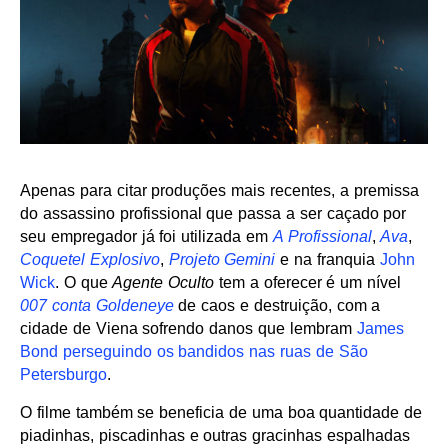
Apenas para citar produções mais recentes, a premissa
do assassino profissional que passa a ser caçado por
seu empregador já foi utilizada em
A Profissional
,
Ava
,
Coquetel Explosivo
,
Projeto Gemini
e na franquia
John
Wick
. O que
Agente Oculto
tem a oferecer é um nível
007 conta Goldeneye
de caos e destruição, com a
cidade de Viena sofrendo danos que lembram
James
Bond perseguindo os bandidos nas ruas de São
Petersburgo
.
O filme também se beneficia de uma boa quantidade de
piadinhas, piscadinhas e outras gracinhas espalhadas