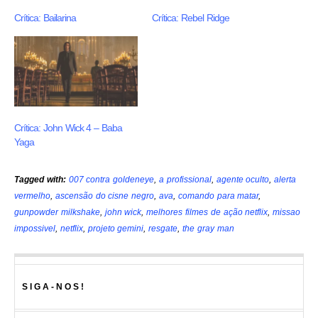
Crítica: Bailarina
Crítica: Rebel Ridge
Crítica: John Wick 4 – Baba
Yaga
Tagged with:
007 contra goldeneye
,
a profissional
,
agente oculto
,
alerta
vermelho
,
ascensão do cisne negro
,
ava
,
comando para matar
,
gunpowder milkshake
,
john wick
,
melhores filmes de ação netflix
,
missao
impossivel
,
netflix
,
projeto gemini
,
resgate
,
the gray man
SIGA-NOS!