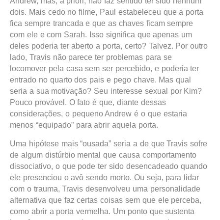
Andrew, mas, a priori, não faz sentido ter sido nenhum
dois. Mais cedo no filme, Paul estabeleceu que a porta
fica sempre trancada e que as chaves ficam sempre
com ele e com Sarah. Isso significa que apenas um
deles poderia ter aberto a porta, certo? Talvez. Por outro
lado, Travis não parece ter problemas para se
locomover pela casa sem ser percebido, e poderia ter
entrado no quarto dos pais e pego chave. Mas qual
seria a sua motivação? Seu interesse sexual por Kim?
Pouco provável. O fato é que, diante dessas
considerações, o pequeno Andrew é o que estaria
menos “equipado” para abrir aquela porta.
Uma hipótese mais “ousada” seria a de que Travis sofre
de algum distúrbio mental que causa comportamento
dissociativo, o que pode ter sido desencadeado quando
ele presenciou o avô sendo morto. Ou seja, para lidar
com o trauma, Travis desenvolveu uma personalidade
alternativa que faz certas coisas sem que ele perceba,
como abrir a porta vermelha. Um ponto que sustenta