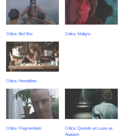
Crítica: Bird Box
Crítica: Maligno
Crítica: Hereditário
Crítica: Fragmentado
Crítica: Quando as Luzes se
Apagam