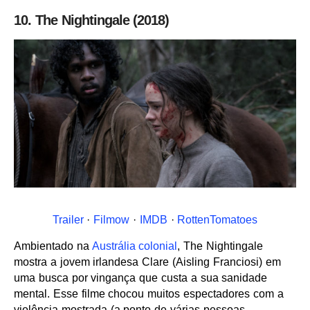
10. The Nightingale (2018)
Trailer
·
Filmow
·
IMDB
·
RottenTomatoes
Ambientado na
Austrália colonial
, The Nightingale
mostra a jovem irlandesa Clare (Aisling Franciosi) em
uma busca por vingança que custa a sua sanidade
mental. Esse filme chocou muitos espectadores com a
violência mostrada (a ponto de várias pessoas