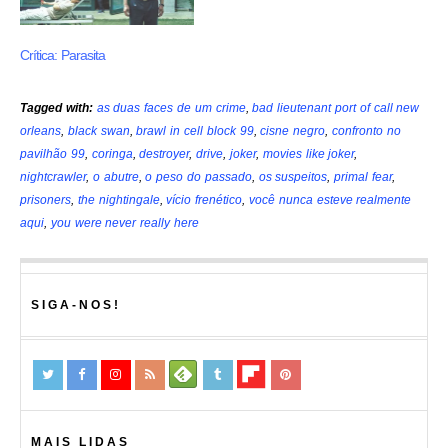
Crítica: Parasita
Tagged with:
as duas faces de um crime
,
bad lieutenant port of call new
orleans
,
black swan
,
brawl in cell block 99
,
cisne negro
,
confronto no
pavilhão 99
,
coringa
,
destroyer
,
drive
,
joker
,
movies like joker
,
nightcrawler
,
o abutre
,
o peso do passado
,
os suspeitos
,
primal fear
,
prisoners
,
the nightingale
,
vício frenético
,
você nunca esteve realmente
aqui
,
you were never really here
SIGA-NOS!
MAIS LIDAS