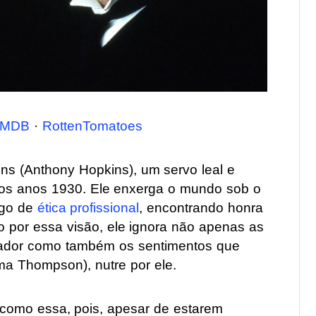
IMDB
·
RottenTomatoes
ens (Anthony Hopkins), um servo leal e
dos anos 1930. Ele enxerga o mundo sob o
igo de
ética profissional
, encontrando honra
o por essa visão, ele ignora não apenas as
gador como também os sentimentos que
a Thompson), nutre por ele.
como essa, pois, apesar de estarem