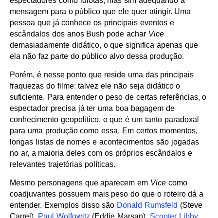
espectadores como idiotas, mas sim adequando a
mensagem para o público que ele quer atingir. Uma
pessoa que já conhece os principais eventos e
escândalos dos anos Bush pode achar
Vice
demasiadamente didático, o que significa apenas que
ela não faz parte do público alvo dessa produção.
Porém, é nesse ponto que reside uma das principais
fraquezas do filme: talvez ele não seja didático o
suficiente. Para entender o peso de certas referências, o
espectador precisa já ter uma boa bagagem de
conhecimento geopolítico, o que é um tanto paradoxal
para uma produção como essa. Em certos momentos,
longas listas de nomes e acontecimentos são jogadas
no ar, a maioria deles com os próprios escândalos e
relevantes trajetórias políticas.
Mesmo personagens que aparecem em
Vice
como
coadjuvantes possuem mais peso do que o roteiro dá a
entender. Exemplos disso são
Donald Rumsfeld
(Steve
Carrel),
Paul Wolfowitz
(Eddie Marsan),
Scooter Libby