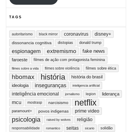
TAGS
coronavirus
disney+
autoritarismo
black mirror
dissonancia cognitiva
distopias
donald trump
extremismo
espionagem
fake news
faroeste
filmes de ação com protagonista feminina
filmes sobre ética
filmes sobre violência
filmes sobre a vida
história
hbomax
história do brasil
inseguranças
ideologia
inteligencia artificial
inteligência emocional
liderança
legion
jornalismo
netflix
mcu
narcisismo
mostrasp
prime video
paramount+
povos indigenas
psicologia
religião
raised by wolves
seitas
solidão
responsabilidade
romantico
sicario