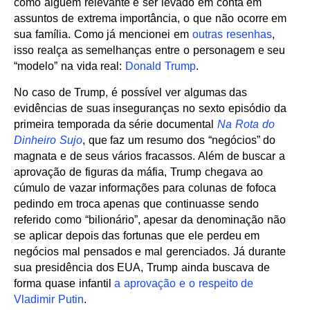
como alguém relevante e ser levado em conta em
assuntos de extrema importância, o que não ocorre em
sua família. Como já mencionei em
outras resenhas
,
isso realça as semelhanças entre o personagem e seu
“modelo” na vida real:
Donald Trump
.
No caso de Trump, é possível ver algumas das
evidências de suas inseguranças no sexto episódio da
primeira temporada da série documental
Na Rota do
Dinheiro Sujo
, que faz um resumo dos “negócios” do
magnata e de seus vários fracassos. Além de buscar a
aprovação de figuras da máfia, Trump chegava ao
cúmulo de vazar informações para colunas de fofoca
pedindo em troca apenas que continuasse sendo
referido como “bilionário”, apesar da denominação não
se aplicar depois das fortunas que ele perdeu em
negócios mal pensados e mal gerenciados. Já durante
sua presidência dos EUA, Trump ainda buscava de
forma quase infantil
a aprovação e o respeito de
Vladimir Putin
.