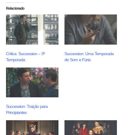
Relacionado
Crítica: Succession – 3ª
Succession: Uma Temporada
Temporada
de Som e Fúria
Succession: Traição para
Principiantes