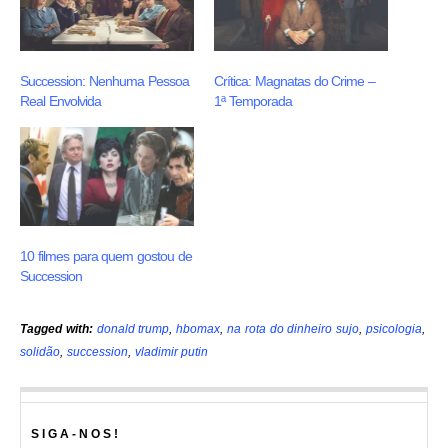
Succession: Nenhuma Pessoa
Crítica: Magnatas do Crime –
Real Envolvida
1ª Temporada
10 filmes para quem gostou de
Succession
Tagged with:
donald trump
,
hbomax
,
na rota do dinheiro sujo
,
psicologia
,
solidão
,
succession
,
vladimir putin
SIGA-NOS!