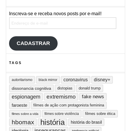
Inscreva-se e receba novos posts por e-mail!
Endereço de e-mail
CADASTRAR
TAGS
coronavirus
disney+
autoritarismo
black mirror
dissonancia cognitiva
distopias
donald trump
extremismo
espionagem
fake news
faroeste
filmes de ação com protagonista feminina
filmes sobre ética
filmes sobre violência
filmes sobre a vida
história
hbomax
história do brasil
inseguranças
ideologia
inteligencia artificial