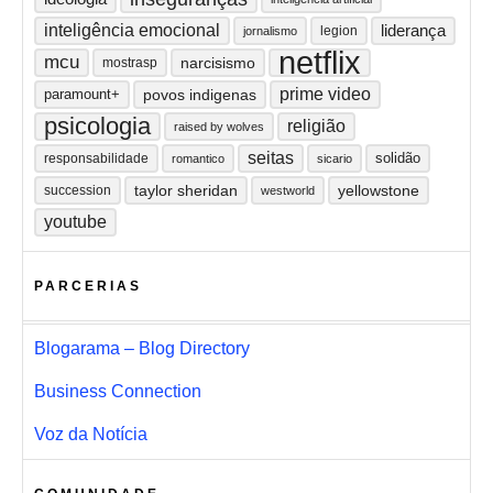
inteligência emocional
liderança
legion
jornalismo
netflix
mcu
narcisismo
mostrasp
prime video
paramount+
povos indigenas
psicologia
religião
raised by wolves
seitas
solidão
responsabilidade
romantico
sicario
taylor sheridan
yellowstone
succession
westworld
youtube
PARCERIAS
Blogarama – Blog Directory
Business Connection
Voz da Notícia