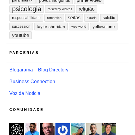
prime video
paramount+
povos indigenas
psicologia
religião
raised by wolves
seitas
solidão
responsabilidade
romantico
sicario
taylor sheridan
yellowstone
succession
westworld
youtube
PARCERIAS
Blogarama – Blog Directory
Business Connection
Voz da Notícia
COMUNIDADE