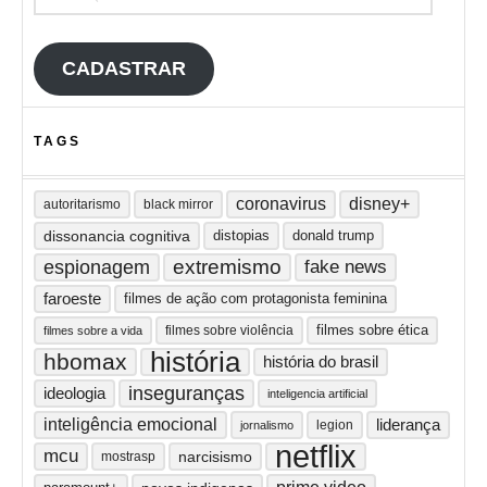
CADASTRAR
TAGS
coronavirus
disney+
autoritarismo
black mirror
dissonancia cognitiva
distopias
donald trump
extremismo
espionagem
fake news
faroeste
filmes de ação com protagonista feminina
filmes sobre ética
filmes sobre violência
filmes sobre a vida
história
hbomax
história do brasil
inseguranças
ideologia
inteligencia artificial
inteligência emocional
liderança
legion
jornalismo
netflix
mcu
narcisismo
mostrasp