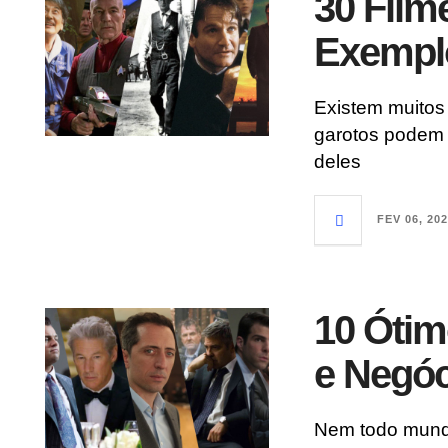
30 Fil
Exempl
Existem muitos
garotos podem 
deles
FEV 06, 20
10 Ótim
e Negó
Nem todo mundo