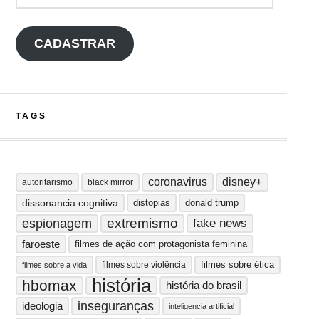
CADASTRAR
TAGS
coronavirus
disney+
autoritarismo
black mirror
dissonancia cognitiva
distopias
donald trump
extremismo
espionagem
fake news
faroeste
filmes de ação com protagonista feminina
filmes sobre ética
filmes sobre violência
filmes sobre a vida
história
hbomax
história do brasil
inseguranças
ideologia
inteligencia artificial