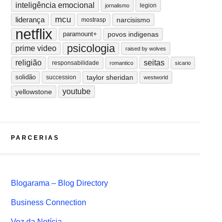
inteligência emocional
legion
jornalismo
mcu
liderança
narcisismo
mostrasp
netflix
paramount+
povos indigenas
psicologia
prime video
raised by wolves
religião
seitas
responsabilidade
romantico
sicario
solidão
taylor sheridan
succession
westworld
youtube
yellowstone
PARCERIAS
Blogarama – Blog Directory
Business Connection
Voz da Notícia