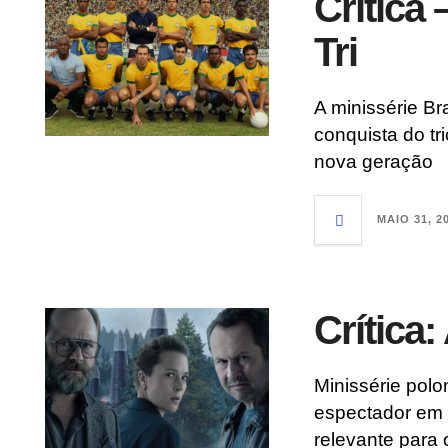
Crítica 
Tri
A minissérie Bra
conquista do t
nova geração
MAIO 31, 2
Crítica:
Minissérie polo
espectador em
relevante para 