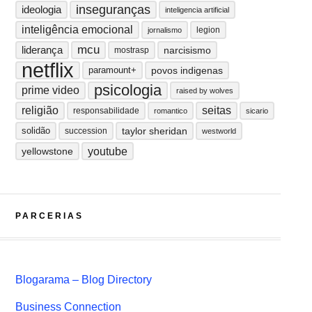
inseguranças
ideologia
inteligencia artificial
inteligência emocional
legion
jornalismo
mcu
liderança
narcisismo
mostrasp
netflix
paramount+
povos indigenas
psicologia
prime video
raised by wolves
religião
seitas
responsabilidade
romantico
sicario
solidão
taylor sheridan
succession
westworld
youtube
yellowstone
PARCERIAS
Blogarama – Blog Directory
Business Connection