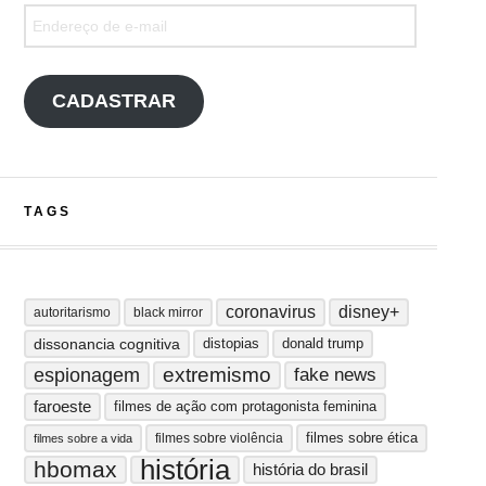
Endereço de e-mail
CADASTRAR
TAGS
coronavirus
disney+
autoritarismo
black mirror
dissonancia cognitiva
distopias
donald trump
extremismo
espionagem
fake news
faroeste
filmes de ação com protagonista feminina
filmes sobre ética
filmes sobre violência
filmes sobre a vida
história
hbomax
história do brasil