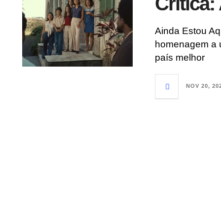
Crítica
Ainda Estou A
homenagem a u
país melhor
NOV 20, 20