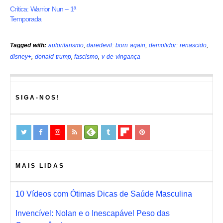
Crítica: Warrior Nun – 1ª
Temporada
Tagged with:
autoritarismo
,
daredevil: born again
,
demolidor: renascido
,
disney+
,
donald trump
,
fascismo
,
v de vingança
SIGA-NOS!
MAIS LIDAS
10 Vídeos com Ótimas Dicas de Saúde Masculina
Invencível: Nolan e o Inescapável Peso das