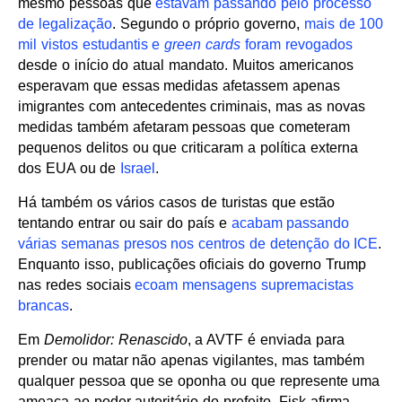
mesmo pessoas que
estavam passando pelo processo
de legalização
. Segundo o próprio governo,
mais de 100
mil vistos estudantis e
green cards
foram revogados
desde o início do atual mandato. Muitos americanos
esperavam que essas medidas afetassem apenas
imigrantes com antecedentes criminais, mas as novas
medidas também afetaram pessoas que cometeram
pequenos delitos ou que criticaram a política externa
dos EUA ou de
Israel
.
Há também os vários casos de turistas que estão
tentando entrar ou sair do país e
acabam passando
várias semanas presos nos centros de detenção do ICE
.
Enquanto isso, publicações oficiais do governo Trump
nas redes sociais
ecoam mensagens supremacistas
brancas
.
Em
Demolidor: Renascido
, a AVTF é enviada para
prender ou matar não apenas vigilantes, mas também
qualquer pessoa que se oponha ou que represente uma
ameaça ao poder autoritário do prefeito. Fisk afirma