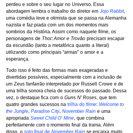
perdeu e sobre o seu lugar no Universo. Essa
abordagem lembra o trabalho do diretor em
Jojo Rabbit
,
uma comédia leve e otimista que se passa na Alemanha
nazista e faz piada com um dos momentos mais
sombrios da História. Assim como naquele filme, os
personagens de
Thor: Amor e Trovão
precisam escapar
da escuridão (tanto a metafórica quanto a literal)
utilizando como principais “armas” o amor e a
esperança.
Tudo isso é feito das formas mais exageradas e
divertidas possíveis, especialmente com a inclusão de
um Zeus fanfarrão interpretado por Russell Crowe e de
uma trilha sonora cheia de sucessos do passado. Dessa
vez, o destaque fica com o
Guns N’ Roses
, que tem
quatro grandes sucessos na
trilha do filme
:
Welcome to
the Jungle
,
Paradise City
,
November Rain
e uma
apropriada
Sweet Child O’ Mine
, que combina
perfeitamente com o momento final da trama. Além
disso, o
solo final de
November Rain
se encaixa muito