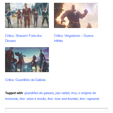
Crítica: Shazam! Fúria dos
Crítica: Vingadores – Guerra
Deuses
Infinita
Crítica: Guardiões da Galáxia
Tagged with:
guardiões da galaxia
,
jojo rabbit
,
mcu
,
o enigma do
horizonte
,
thor: amor e trovão
,
thor: love and thunder
,
thor: ragnarok