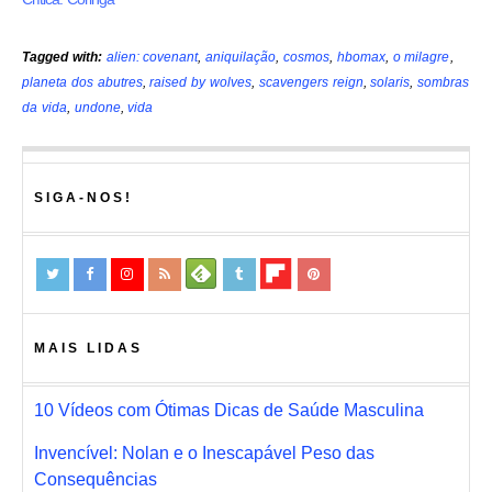
Tagged with:
alien: covenant
,
aniquilação
,
cosmos
,
hbomax
,
o milagre
,
planeta dos abutres
,
raised by wolves
,
scavengers reign
,
solaris
,
sombras
da vida
,
undone
,
vida
SIGA-NOS!
MAIS LIDAS
10 Vídeos com Ótimas Dicas de Saúde Masculina
Invencível: Nolan e o Inescapável Peso das
Consequências