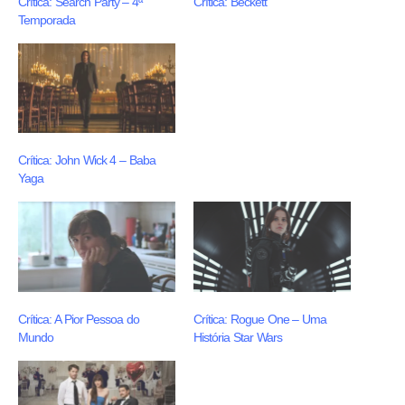
Crítica: Search Party – 4ª
Crítica: Beckett
Temporada
Crítica: John Wick 4 – Baba
Yaga
Crítica: A Pior Pessoa do
Crítica: Rogue One – Uma
Mundo
História Star Wars