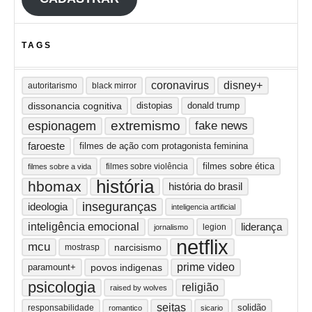
TAGS
coronavirus
disney+
autoritarismo
black mirror
dissonancia cognitiva
distopias
donald trump
extremismo
espionagem
fake news
faroeste
filmes de ação com protagonista feminina
filmes sobre ética
filmes sobre violência
filmes sobre a vida
história
hbomax
história do brasil
inseguranças
ideologia
inteligencia artificial
inteligência emocional
liderança
legion
jornalismo
netflix
mcu
narcisismo
mostrasp
prime video
paramount+
povos indigenas
psicologia
religião
raised by wolves
seitas
solidão
responsabilidade
romantico
sicario