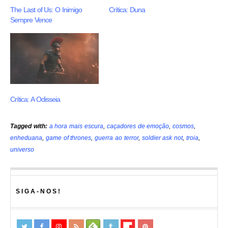
The Last of Us: O Inimigo
Crítica: Duna
Sempre Vence
Crítica: A Odisseia
Tagged with:
a hora mais escura
,
caçadores de emoção
,
cosmos
,
enheduana
,
game of thrones
,
guerra ao terror
,
soldier ask not
,
troia
,
universo
SIGA-NOS!