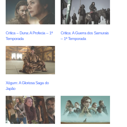
Crítica – Duna: A Profecia – 1ª
Crítica: A Guerra dos Samurais
Temporada
– 1ª Temporada
Xógum: A Gloriosa Saga do
Japão