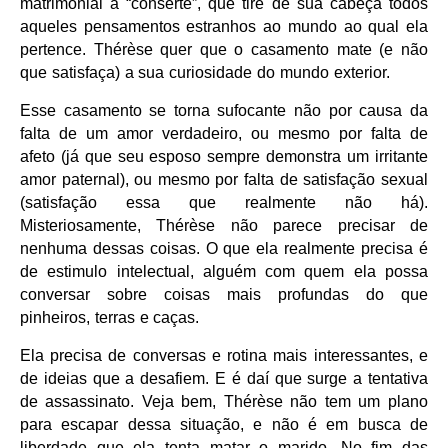
matrimonial a “conserte”, que tire de sua cabeça todos
aqueles pensamentos estranhos ao mundo ao qual ela
pertence. Thérèse quer que o casamento mate (e não
que satisfaça) a sua curiosidade do mundo exterior.
Esse casamento se torna sufocante não por causa da
falta de um amor verdadeiro, ou mesmo por falta de
afeto (já que seu esposo sempre demonstra um irritante
amor paternal), ou mesmo por falta de satisfação sexual
(satisfação essa que realmente não há).
Misteriosamente, Thérèse não parece precisar de
nenhuma dessas coisas. O que ela realmente precisa é
de estimulo intelectual, alguém com quem ela possa
conversar sobre coisas mais profundas do que
pinheiros, terras e caças.
Ela precisa de conversas e rotina mais interessantes, e
de ideias que a desafiem. E é daí que surge a tentativa
de assassinato. Veja bem, Thérèse não tem um plano
para escapar dessa situação, e não é em busca de
liberdade que ela tenta matar o marido. No fim das