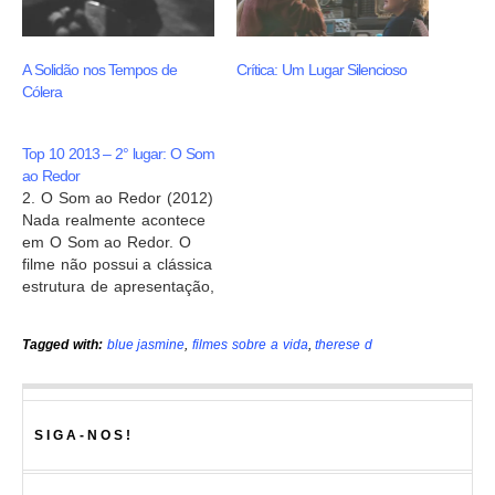
A Solidão nos Tempos de
Crítica: Um Lugar Silencioso
Cólera
Top 10 2013 – 2° lugar: O Som
ao Redor
2. O Som ao Redor (2012)
Nada realmente acontece
em O Som ao Redor. O
filme não possui a clássica
estrutura de apresentação,
complicação e resolução.
Ele apenas acompanha a
Tagged with:
blue jasmine
,
filmes sobre a vida
,
therese d
rotina de uma rua de
classe média em Recife. A
verdadeira trama não está
na tela e nem no que…
SIGA-NOS!