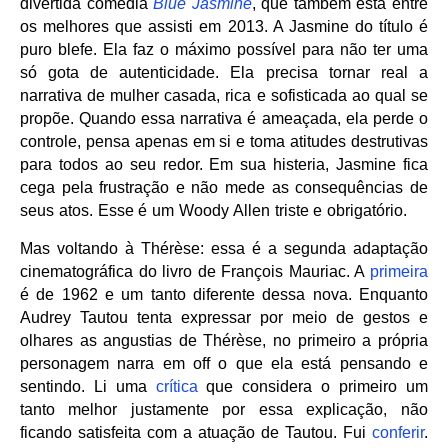
divertida comédia
Blue Jasmine
, que também está entre
os melhores que assisti em 2013. A Jasmine do título é
puro blefe. Ela faz o máximo possível para não ter uma
só gota de autenticidade. Ela precisa tornar real a
narrativa de mulher casada, rica e sofisticada ao qual se
propõe. Quando essa narrativa é ameaçada, ela perde o
controle, pensa apenas em si e toma atitudes destrutivas
para todos ao seu redor. Em sua histeria, Jasmine fica
cega pela frustração e não mede as consequências de
seus atos. Esse é um Woody Allen triste e obrigatório.
Mas voltando à Thérèse: essa é a segunda adaptação
cinematográfica do livro de François Mauriac. A
primeira
é de 1962 e um tanto diferente dessa nova. Enquanto
Audrey Tautou tenta expressar por meio de gestos e
olhares as angustias de Thérèse, no primeiro a própria
personagem narra em off o que ela está pensando e
sentindo. Li uma
crítica
que considera o primeiro um
tanto melhor justamente por essa explicação, não
ficando satisfeita com a atuação de Tautou. Fui
conferir
.