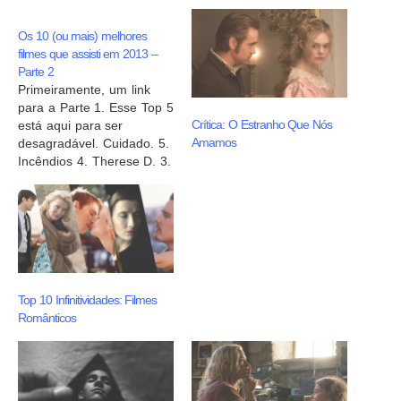
Os 10 (ou mais) melhores
filmes que assisti em 2013 –
Parte 2
Primeiramente, um link
para a Parte 1. Esse Top 5
Crítica: O Estranho Que Nós
está aqui para ser
Amamos
desagradável. Cuidado. 5.
Incêndios 4. Therese D. 3.
Um Corpo que Cai 2. O
Som ao Redor 1. A
Conversação
Top 10 Infinitividades: Filmes
Românticos