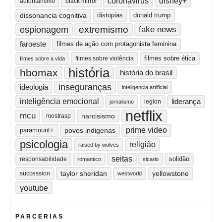
coronavirus
disney+
autoritarismo
black mirror
dissonancia cognitiva
distopias
donald trump
extremismo
espionagem
fake news
faroeste
filmes de ação com protagonista feminina
filmes sobre ética
filmes sobre violência
filmes sobre a vida
história
hbomax
história do brasil
inseguranças
ideologia
inteligencia artificial
inteligência emocional
liderança
legion
jornalismo
netflix
mcu
narcisismo
mostrasp
prime video
paramount+
povos indigenas
psicologia
religião
raised by wolves
seitas
solidão
responsabilidade
romantico
sicario
taylor sheridan
yellowstone
succession
westworld
youtube
PARCERIAS