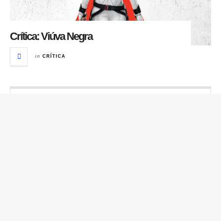
Crítica: Viúva Negra
in
CRÍTICA