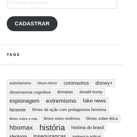
CADASTRAR
TAGS
coronavirus
disney+
autoritarismo
black mirror
dissonancia cognitiva
distopias
donald trump
extremismo
espionagem
fake news
faroeste
filmes de ação com protagonista feminina
filmes sobre ética
filmes sobre violência
filmes sobre a vida
história
hbomax
história do brasil
inseguranças
ideologia
inteligencia artificial