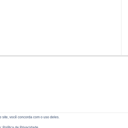
te site, você concorda com o uso deles.
e:
Política de Privacidade