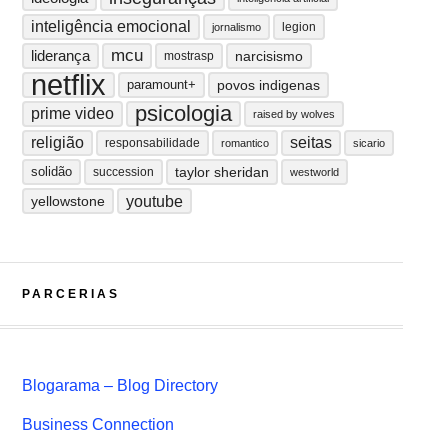
inteligência emocional
legion
jornalismo
mcu
liderança
narcisismo
mostrasp
netflix
paramount+
povos indigenas
psicologia
prime video
raised by wolves
religião
seitas
responsabilidade
romantico
sicario
solidão
taylor sheridan
succession
westworld
youtube
yellowstone
PARCERIAS
Blogarama – Blog Directory
Business Connection