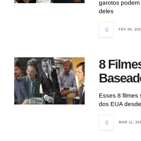
garotos podem 
deles
FEV 06, 20
8 Filme
Baseado
Esses 8 filmes 
dos EUA desde
MAR 11, 20