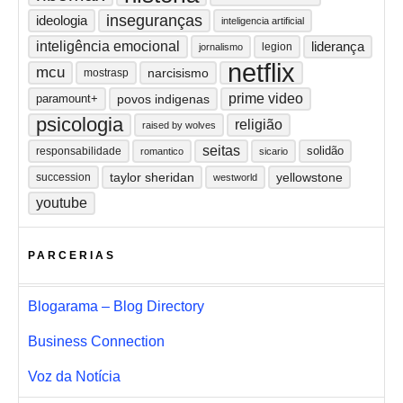
inseguranças
ideologia
inteligencia artificial
inteligência emocional
liderança
legion
jornalismo
netflix
mcu
narcisismo
mostrasp
prime video
paramount+
povos indigenas
psicologia
religião
raised by wolves
seitas
solidão
responsabilidade
romantico
sicario
taylor sheridan
yellowstone
succession
westworld
youtube
PARCERIAS
Blogarama – Blog Directory
Business Connection
Voz da Notícia