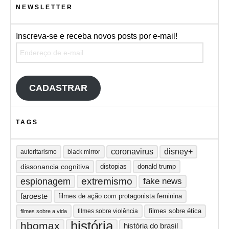
NEWSLETTER
Inscreva-se e receba novos posts por e-mail!
Endereço de e-mail
CADASTRAR
TAGS
coronavirus
disney+
autoritarismo
black mirror
dissonancia cognitiva
distopias
donald trump
extremismo
espionagem
fake news
faroeste
filmes de ação com protagonista feminina
filmes sobre ética
filmes sobre violência
filmes sobre a vida
história
hbomax
história do brasil